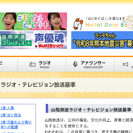
1章 人権
山陰放送ラジオ・テレビジョン放送基準
2章 法と政治
山陰放送は、公共の福祉、文化の向上、産業と経
3章 児童および青少
与することを使命とする。
年への配慮
われわれは、この自覚に基づき、民主主義の精神に