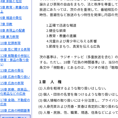
4章 家庭と社会
論および表現の自由をまもり、法と秩序を尊重し
5章 教育・教養の向
放送にあたっては、次の点を重視して、番組相互の
上
時性、普遍性など放送のもつ特性を発揮し内容の
6章 報道の責任
7章 宗教
1.正確で迅速な報道
8章 表現上の配慮
2.健全な娯楽
3.教育・教養の進展
9章 暴力表現
4.児童および青少年に与える影響
10章 犯罪表現
5.節度をまもり、真実を伝える広告
11章 性に関する表現
12章 視聴者の参加と
次の基準は、ラジオ・テレビ（多重放送を含む）の
懸賞・景品の取り扱
する。ただし、18章『広告の時間基準』は、当分
い
条文中「視聴者」とあるのは、ラジオの場合「聴
13章 広告の責任
14章 広告の取り扱い
１章
人 権
15章 広告の表現
(1)
人命を軽視するような取り扱いはしない。
16章 医療、医薬品、
化粧品などの広告
(2)
個人・団体の名誉を傷つけるような取り扱いは
17章 金融、不動産の
(3)
個人情報の取り扱いには十分注意し、プライバ
広告
(4)
人身売買および売春・買春は肯定的に取り扱わ
18章 広告の時間基準
(5)
人種・民族、性、職業、境遇、信条などによっ