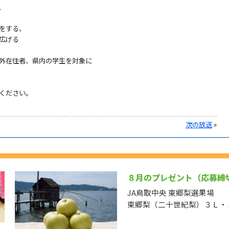
、
をする、
広げる
外在住者、県内の学生を対象に
ください。
次の放送
»
８月のプレゼント（応募締
JA鳥取中央 東郷梨選果場
東郷梨（二十世紀梨）３Ｌ・