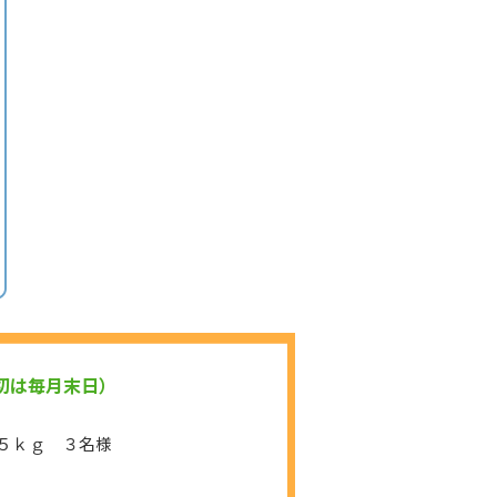
切は毎月末日）
５ｋｇ ３名様