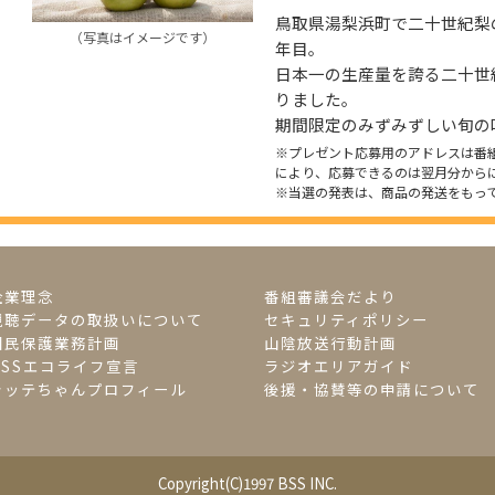
鳥取県湯梨浜町で二十世紀梨
（写真はイメージです）
年目。
日本一の生産量を誇る二十世
りました。
期間限定のみずみずしい旬の
※プレゼント応募用のアドレスは番
により、応募できるのは翌月分から
※当選の発表は、商品の発送をもっ
企業理念
番組審議会だより
視聴データの取扱いについて
セキュリティポリシー
国民保護業務計画
山陰放送行動計画
BSSエコライフ宣言
ラジオエリアガイド
ラッテちゃんプロフィール
後援・協賛等の申請について
Copyright(C)1997 BSS INC.