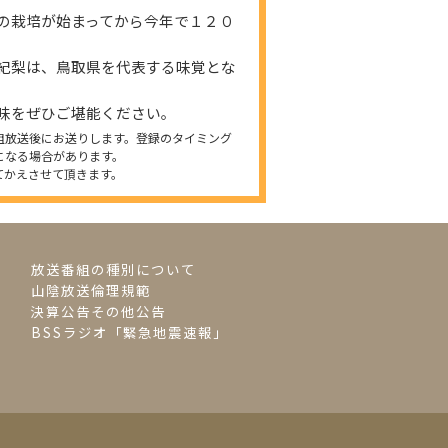
の栽培が始まってから今年で１２０
紀梨は、鳥取県を代表する味覚とな
味をぜひご堪能ください。
組放送後にお送りします。登録のタイミング
になる場合があります。
てかえさせて頂きます。
放送番組の種別について
山陰放送倫理規範
決算公告その他公告
BSSラジオ「緊急地震速報」